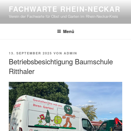
Zum
FACHWARTE RHEIN-NECKAR
Inhalt
Verein der Fachwarte für Obst und Garten im Rhein-Neckar-Kreis
springen
Menü
VERÖFFENTLICHT
13. SEPTEMBER 2025
VON
ADMIN
AM
Betriebsbesichtigung Baumschule
Ritthaler