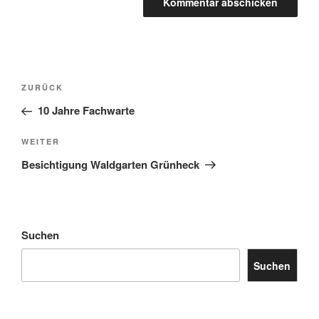
Beitragsnavigation
Vorheriger
ZURÜCK
Beitrag
10 Jahre Fachwarte
Nächster
WEITER
Beitrag
Besichtigung Waldgarten Grünheck
Suchen
Suchen